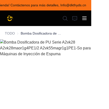
 tienda! Contáctenos para más detalles, Info@dkthyds.cn
¡Bienvenido a visitar
nuestra tienda!
Contáctenos para más
detalles,
Info@dkthyds.cn
TODO
Bomba Dosificadora de PU Serie A2vk28 A2vk28maor1g4PE1/2 A2vk55magr1g1PE1-So para Máquinas de Inyección de Espuma
INICIO
PRODUCTOS
NOTICIAS
CONTÁCTENOS
SOBRE NOSOTROS