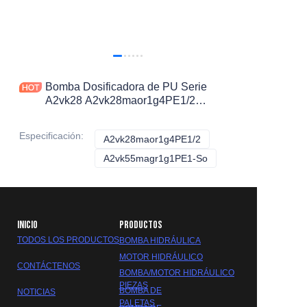
Bomba Dosificadora de PU Serie
A2vk28 A2vk28maor1g4PE1/2
A2vk55magr1g1PE1-So para
Máquinas de Inyección de Espuma
Especificación
:
A2vk28maor1g4PE1/2
A2vk28maor1g4PE1/2
A2vk55magr1g1PE1-So
A2vk55magr1g1PE1-S
INICIO
PRODUCTOS
TODOS LOS PRODUCTOS
BOMBA HIDRÁULICA
MOTOR HIDRÁULICO
CONTÁCTENOS
BOMBA/MOTOR HIDRÁULICO
PIEZAS
BOMBA DE
NOTICIAS
PALETAS