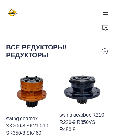
ДОМОЙ
ВСЕ РЕДУКТОРЫ/
ТОВАРЫ
РЕДУКТОРЫ
НОВОСТИ
СВЯЗАТЬСЯ С НАМИ
О НАС
swing gearbox R210
swing gearbox
R220-9 R350VS
SK200-8 SK210-10
R480-9
SK350-8 SK460