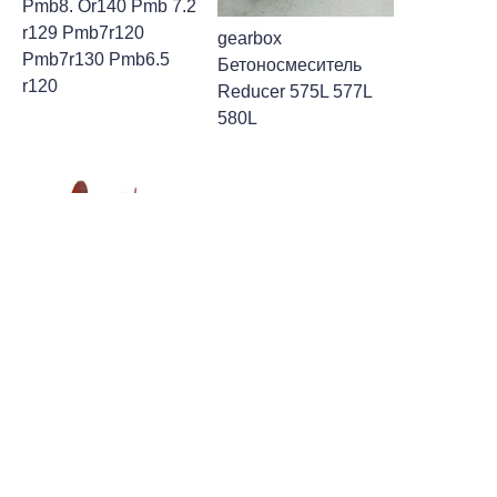
Pmb8. Or140 Pmb 7.2
r129 Pmb7r120
gearbox
Pmb7r130 Pmb6.5
Бетоносмеситель
r120
Reducer 575L 577L
580L
RU
Gearbox P7300
P4300 P5300 P3301