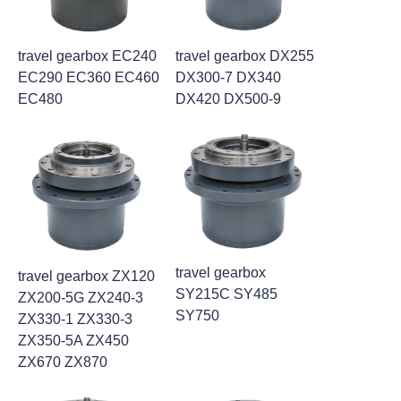
travel gearbox EC240
travel gearbox DX255
EC290 EC360 EC460
DX300-7 DX340
EC480
DX420 DX500-9
travel gearbox
travel gearbox ZX120
SY215C SY485
ZX200-5G ZX240-3
SY750
ZX330-1 ZX330-3
ZX350-5A ZX450
ZX670 ZX870