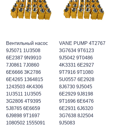
Вентильный насос
VANE PUMP 4T2767
9J5071 1U3508
3G7634 9T6123
6E2387 9N9910
9J5042 9T0486
7J0861 7J0860
4K3331 6E2927
6E6666 3K2786
9T7916 9T1080
6E4265 1364815
5U0557 6E2928
1243503 4K4306
8J6730 9J5045
1U3511 1U3505
6E2929 9J8198
3G2806 4T9395
9T1696 6E6476
5J8765 6E6659
6E2931 6J6320
6J9898 9T1697
3G7638 8J2504
1080502 1555091
9J5083