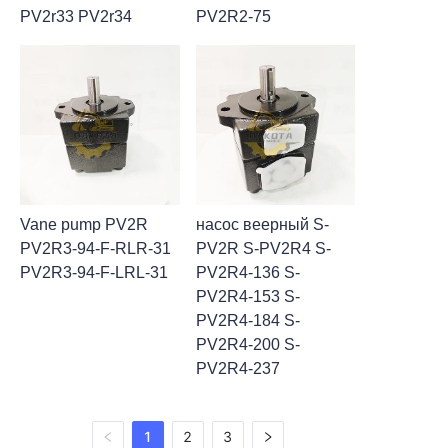
PV2r33 PV2r34
PV2R2-75
Vane pump PV2R
насос веерный S-
PV2R3-94-F-RLR-31
PV2R S-PV2R4 S-
PV2R3-94-F-LRL-31
PV2R4-136 S-
PV2R4-153 S-
PV2R4-184 S-
PV2R4-200 S-
PV2R4-237
1
2
3