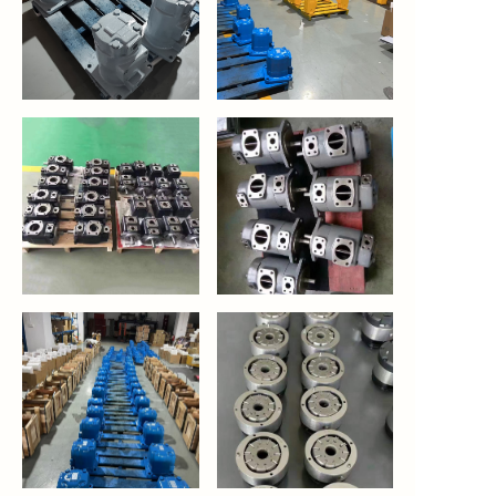
https://waimao.office.163.com/site/api/pub/resource/downloa
https://waimao.office.163.com/site
fileId=424887145967185936
fileId=535209628867293234
https://waimao.office.163.com/site/api/pub/resource/downloa
https://waimao.office.163.com/site
fileId=535210008032378962
fileId=535210203067519058