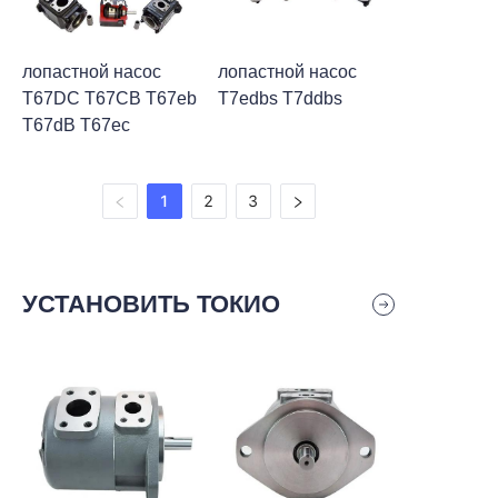
лопастной насос
лопастной насос
T67DC T67CB T67eb
T7edbs T7ddbs
T67dB T67ec
1
2
3
УСТАНОВИТЬ ТОКИО