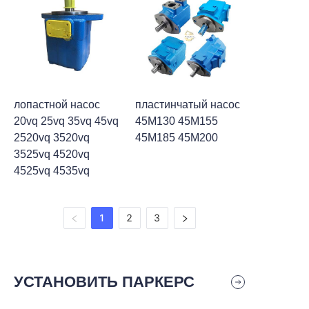
лопастной насос
пластинчатый насос
20vq 25vq 35vq 45vq
45M130 45M155
2520vq 3520vq
45M185 45M200
3525vq 4520vq
4525vq 4535vq
1
2
3
УСТАНОВИТЬ ПАРКЕРС