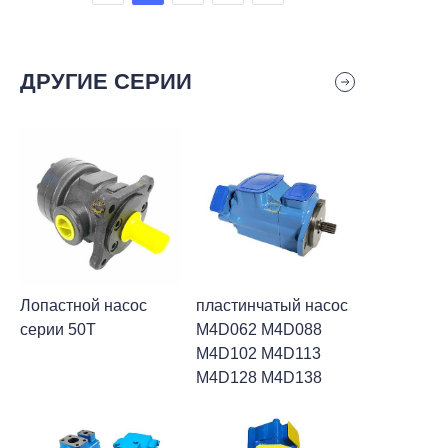
ДРУГИЕ СЕРИИ
Лопастной насос
пластинчатый насос
серии 50T
M4D062 M4D088
M4D102 M4D113
M4D128 M4D138