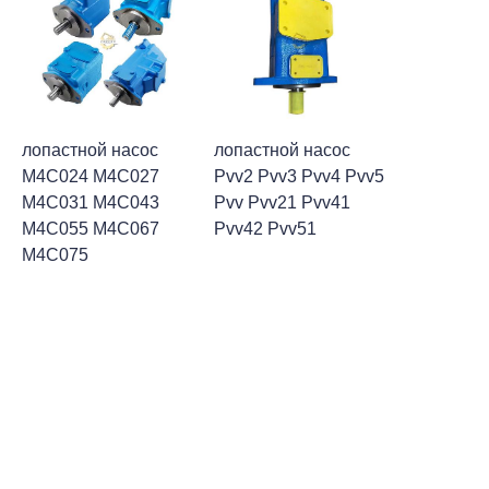
лопастной насос
лопастной насос
M4C024 M4C027
Pvv2 Pvv3 Pvv4 Pvv5
M4C031 M4C043
Pvv Pvv21 Pvv41
RU
M4C055 M4C067
Pvv42 Pvv51
M4C075
1
2
ЧАСТИ ВАННОЙ НАСОСА