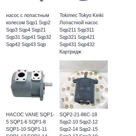
насос с лопастным
Tokimec Tokyo Keiki
колесом Sqp1 Sqp2
Лопастной насос
Sqp3 Sqp4 Sqp21
Sqp211 Sqp311
Sqp31 Sqp41 Sqp32
Sqp321 Sqp421
Sqp42 Sqp43 Sqp
Sqp431 Sqp432
Картридж
НАСОС VANE SQP1-
SQP2-21-86C-18
5 SQP1-6 SQP1-8
Sqp2-10 Sqp2-12
SQP1-10 SQP1-11
Sqp2-14 Sqp2-15