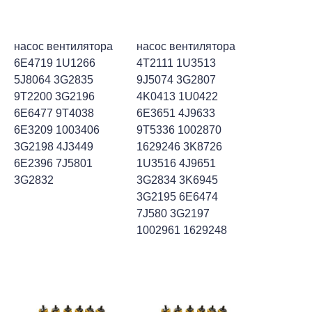
насос вентилятора
насос вентилятора
6E4719 1U1266
4T2111 1U3513
5J8064 3G2835
9J5074 3G2807
9T2200 3G2196
4K0413 1U0422
6E6477 9T4038
6E3651 4J9633
6E3209 1003406
9T5336 1002870
3G2198 4J3449
1629246 3K8726
6E2396 7J5801
1U3516 4J9651
3G2832
3G2834 3K6945
3G2195 6E6474
7J580 3G2197
1002961 1629248