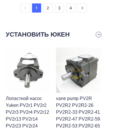
1
2
3
4
УСТАНОВИТЬ ЮКЕН
Лопастной насос
vane pump PV2R
Yuken PV2r1 PV2r2
PV2R2 PV2R2-26
PV2r3 PV2r4 PV2r12
PV2R2-33 PV2R2-41
PV2r13 PV2r14
PV2R2-47 PV2R2-59
PV2r23 PV2r24
PV2R2-53 PV2R2-65