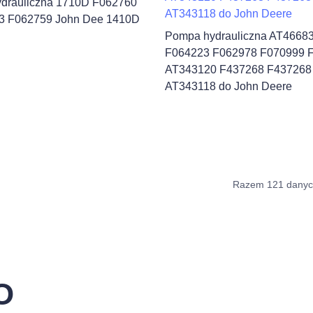
drauliczna 1710D F062760
 F062759 John Dee 1410D
Pompa hydrauliczna AT4668
F064223 F062978 F070999 
AT343120 F437268 F437268
AT343118 do John Deere
Razem 121 dany
O