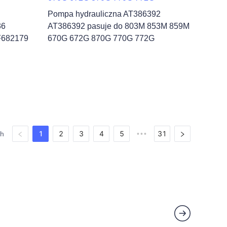
Pompa hydrauliczna AT386392
36
AT386392 pasuje do 803M 853M 859M
F682179
670G 672G 870G 770G 772G
1
2
3
4
5
31
ch
•••