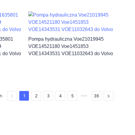
635801
Pompa hydrauliczna Voe21019945
9
VOE14521180 Voe1451853
do Volvo
VOE14343531 VOE11032643 do Volvo
1
2
3
4
5
36
ch
•••