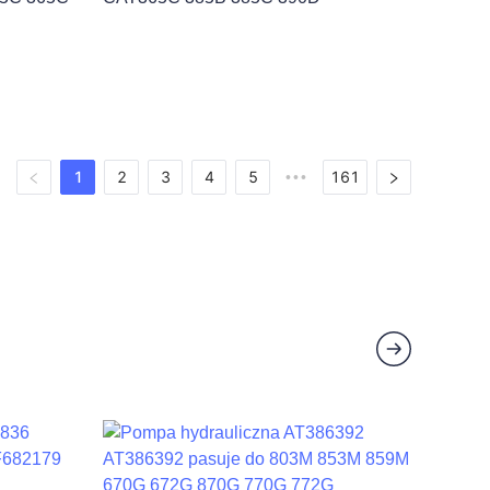
1
2
3
4
5
161
•••