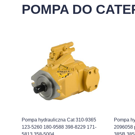
POMPA DO CATE
Pompa hydrauliczna Cat 310-9365
Pompa hy
123-5260 180-9588 398-8229 171-
2096058 
5813 358-5004
385B 38