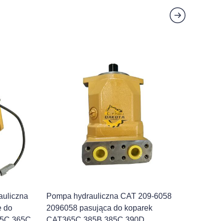
uliczna
Pompa hydrauliczna CAT 209-6058
e do
2096058 pasująca do koparek
65C 365C
CAT365C 385B 385C 390D