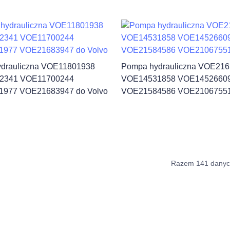
drauliczna VOE11801938
Pompa hydrauliczna VOE21
2341 VOE11700244
VOE14531858 VOE1452660
977 VOE21683947 do Volvo
VOE21584586 VOE21067551 
Razem 141 dany