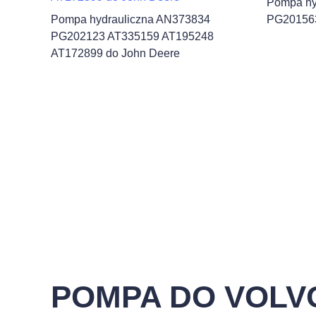
Pompa hy
Pompa hydrauliczna AN373834
PG201563
PG202123 AT335159 AT195248
AT172899 do John Deere
POMPA DO VOLV