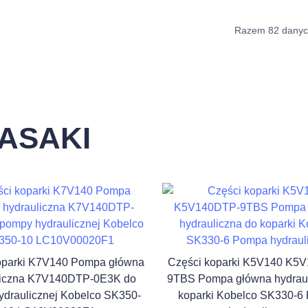
Razem 82 dany
ASAKI
oparki K7V140 Pompa główna
Części koparki K5V140 K5
liczna K7V140DTP-0E3K do
9TBS Pompa główna hydraul
ydraulicznej Kobelco SK350-
koparki Kobelco SK330-6