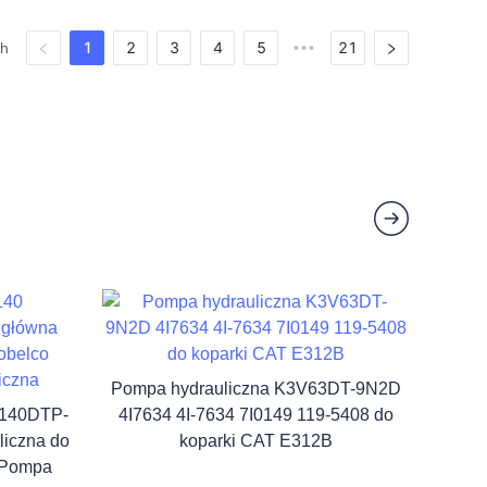
1
2
3
4
5
21
ch
•••
Pompa hydrauliczna K3V63DT-9N2D
V140DTP-
4I7634 4I-7634 7I0149 119-5408 do
iczna do
koparki CAT E312B
 Pompa