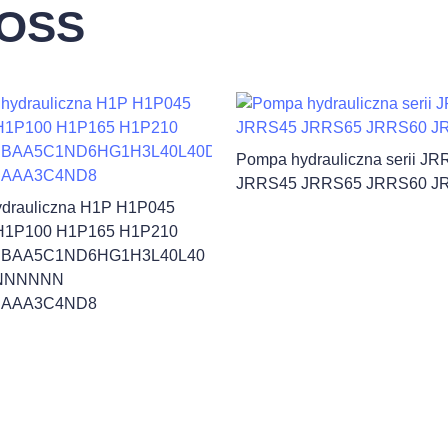
OSS
Pompa hydrauliczna serii J
JRRS45 JRRS65 JRRS60 J
drauliczna H1P H1P045
H1P100 H1P165 H1P210
RBAA5C1ND6HG1H3L40L40
NNNNNN
RAAA3C4ND8