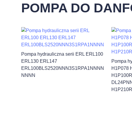
POMPA DO DANF
Pompa hydrauliczna serii ERL ERL100
ERL130 ERL147
Pompa hy
ERL100BLS2520NNN3S1RPA1NNNN
H1P078 
NNNN
H1P100
DL24PN
H1P210