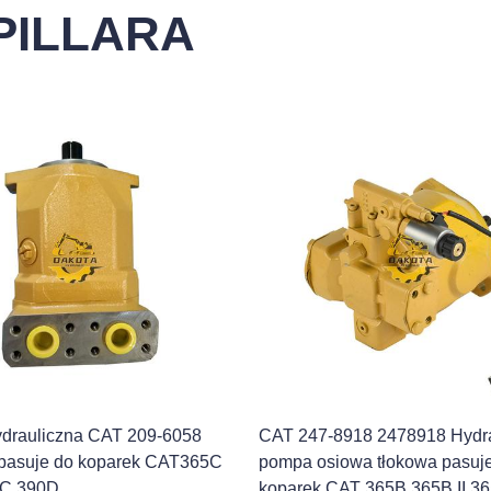
PILLARA
drauliczna CAT 209-6058
CAT 247-8918 2478918 Hydra
pasuje do koparek CAT365C
pompa osiowa tłokowa pasuj
5C 390D
koparek CAT 365B 365B II 3